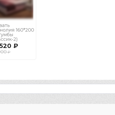
вать
нолия 160*200
 тумбы
ассик-2)
 520
₽
900
₽