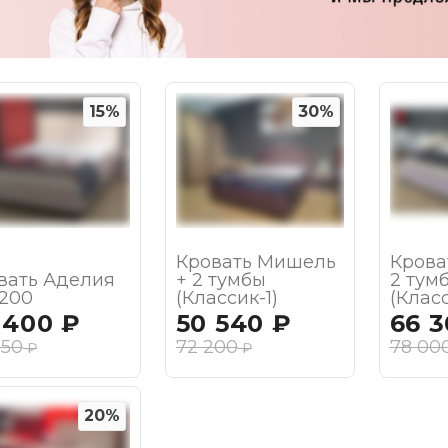
15%
30%
Кровать Мишель
Крова
вать Аделия
+ 2 тумбы
2 тум
*200
(Классик-1)
(Класс
 400
₽
50 540
₽
66 
350
72 200
78 00
₽
₽
20%