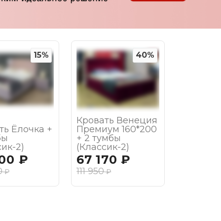
15%
40%
Кровать Венеция
ть Ёлочка +
Премиум 160*200
бы
+ 2 тумбы
ик-2)
(Классик-2)
300
₽
67 170
₽
0
111 950
₽
₽