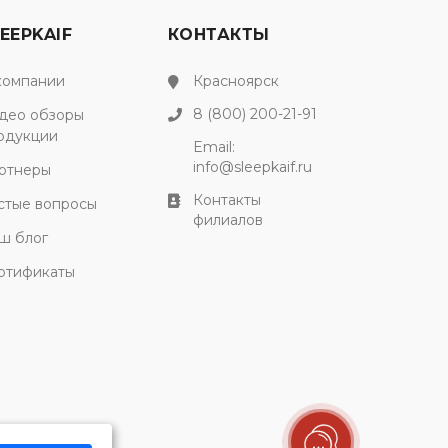
EEPKAIF
КОНТАКТЫ
компании
Красноярск
8 (800) 200-21-91
део обзоры
одукции
Email:
info@sleepkaif.ru
ртнеры
Контакты
стые вопросы
филиалов
ш блог
ртификаты