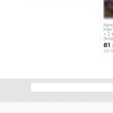
Кро
Маг
+ 2
(Кл
81
101 