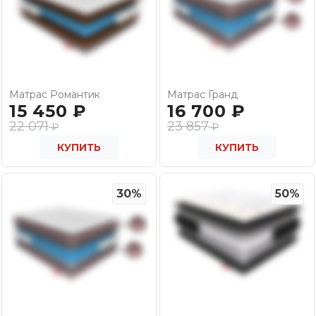
Матрас Романтик
Матрас Гранд
15 450
₽
16 700
₽
22 071
23 857
₽
₽
КУПИТЬ
КУПИТЬ
30%
50%