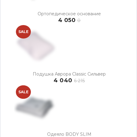
Ортопедическое основание
4 050
0
SALE
Подушка Аврора Classic Сильвер
4 040
6 215
NEW
SALE
Одеяло BODY SLIM