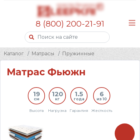
8 (800) 200-21-91
Каталог
Матрасы
Пружинные
Матрас Фьюжн
19
120
1.5
6
см
кг
года
из 10
Высота
Нагрузка
Гарантия
Жесткость