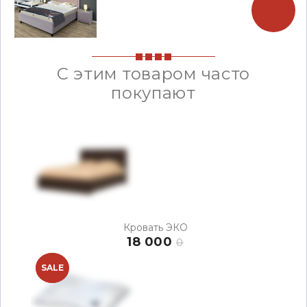
С этим товаром часто
покупают
Кровать ЭКО
18 000
0
NEW
SALE