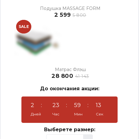
Подушка MASSAGE FORM
2 599
5 800
NEW
SALE
Матрас Флэш
28 800
41 143
До окончания акции:
2
:
23
:
59
:
12
Дней
Час
Мин
Сек
Выберете размер: