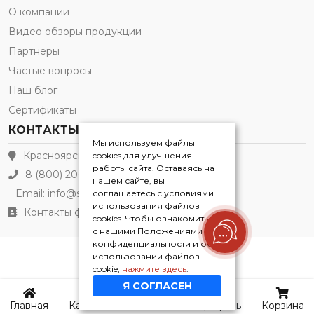
О компании
Видео обзоры продукции
Партнеры
Частые вопросы
Наш блог
Сертификаты
КОНТАКТЫ
Мы используем файлы
Красноярск
cookies для улучшения
работы сайта. Оставаясь на
8 (800) 200-21-91
нашем сайте, вы
Email:
info@sleepkaif.ru
соглашаетесь с условиями
использования файлов
Контакты филиалов
cookies. Чтобы ознакомиться
с нашими Положениями о
конфиденциальности и об
использовании файлов
Sleepkaif® 2026
cookie,
нажмите здесь
.
Я СОГЛАСЕН
Главная
Каталог
Контакты
Профиль
Корзина