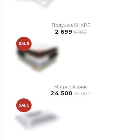
Подушка SHAPE
2 699
6 100
NEW
SALE
Матрас Альянс
24 500
35 000
NEW
SALE