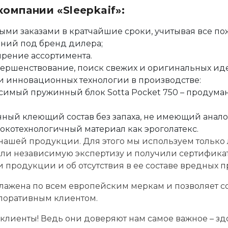
омпании «Sleepkaif»:
ыми заказами в кратчайшие сроки, учитывая все п
ений под бренд дилера;
рение ассортимента.
вершенствование, поиск свежих и оригинальных ид
ии инновационных технологии в производстве:
симый пружинный блок Sotta Pocket 750 – продуманн
ный клеющий состав без запаха, не имеющий анало
окотехнологичный материал как эроголатекс.
нашей продукции. Для этого мы используем только
шли независимую экспертизу и получили сертификат 
 продукции и об отсутствия в ее составе вредных п
тлажена по всем европейским меркам и позволяет с
рпоративным клиентом.
клиенты! Ведь они доверяют нам самое важное – зд