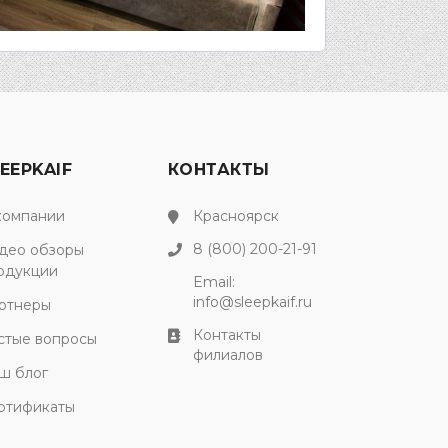
EEPKAIF
КОНТАКТЫ
компании
Красноярск
8 (800) 200-21-91
део обзоры
одукции
Email:
info@sleepkaif.ru
ртнеры
Контакты
стые вопросы
филиалов
ш блог
ртификаты