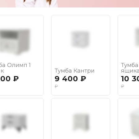
ба Олимп 1
Тумба
к
Тумба Кантри
ящик
800
₽
9 400
₽
10 3
₽
₽