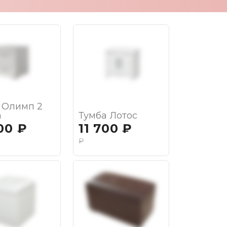
 Олимп 2
а
Тумба Лотос
00
₽
11 700
₽
₽