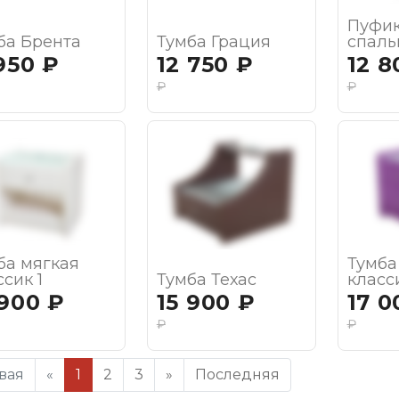
Пуфик
ба Брента
Тумба Грация
спаль
 950
₽
12 750
₽
12 8
₽
₽
ба мягкая
Тумба
ссик 1
Тумба Техас
класс
 900
₽
15 900
₽
17 0
₽
₽
вая
«
1
2
3
»
Последняя