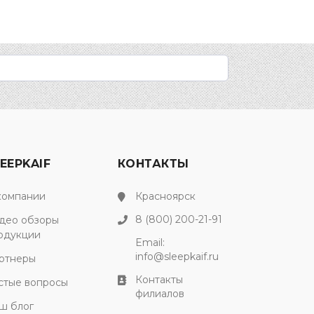
EEPKAIF
КОНТАКТЫ
компании
Красноярск
8 (800) 200-21-91
део обзоры
одукции
Email:
info@sleepkaif.ru
ртнеры
Контакты
стые вопросы
филиалов
ш блог