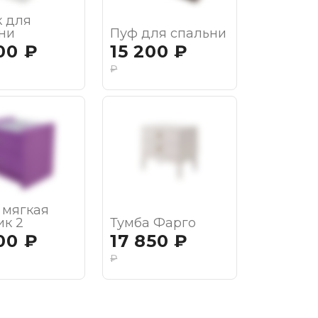
 для
ни
Пуф для спальни
00
₽
15 200
₽
₽
 мягкая
ик 2
Тумба Фарго
00
₽
17 850
₽
₽