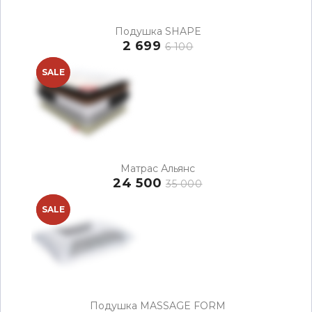
Подушка SHAPE
2 699
6 100
NEW
SALE
Матрас Альянс
24 500
35 000
NEW
SALE
Подушка MASSAGE FORM