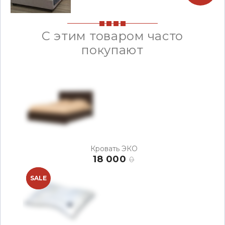
С этим товаром часто
покупают
Кровать ЭКО
18 000
0
NEW
SALE