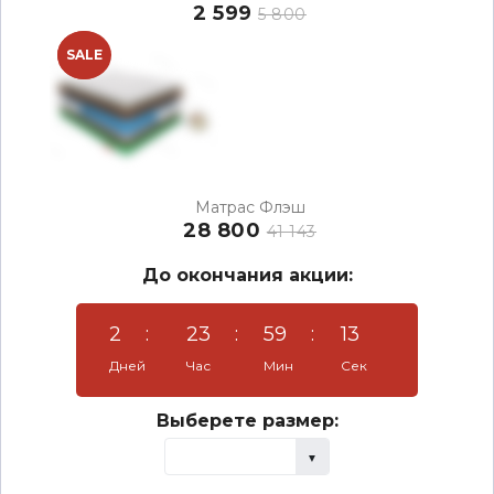
2 599
5 800
NEW
SALE
Матрас Флэш
28 800
41 143
До окончания акции:
2
:
23
:
59
:
12
Дней
Час
Мин
Сек
Выберете размер: