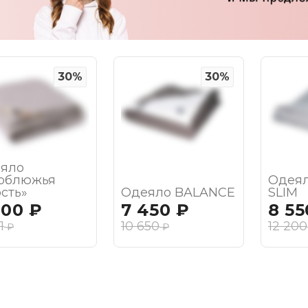
30%
30%
яло
рблюжья
Одея
сть»
Одеяло BALANCE
SLIM
200
₽
7 450
₽
8 55
1
10 650
12 200
₽
₽