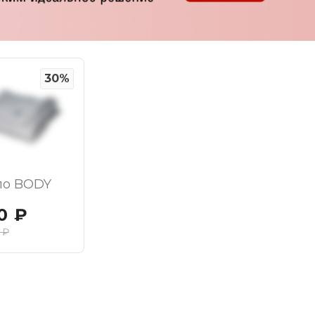
30%
ло BODY
0
₽
₽