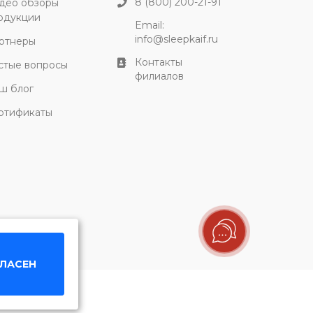
8 (800) 200-21-91
део обзоры
одукции
Email:
info@sleepkaif.ru
ртнеры
Контакты
стые вопросы
филиалов
ш блог
ртификаты
ГЛАСЕН