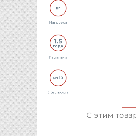
кг
Нагрузка
1.5
года
Гарантия
из 10
Жесткость
С этим това