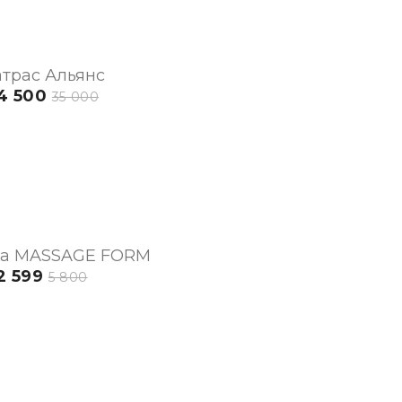
трас Альянс
4 500
35 000
а MASSAGE FORM
2 599
5 800