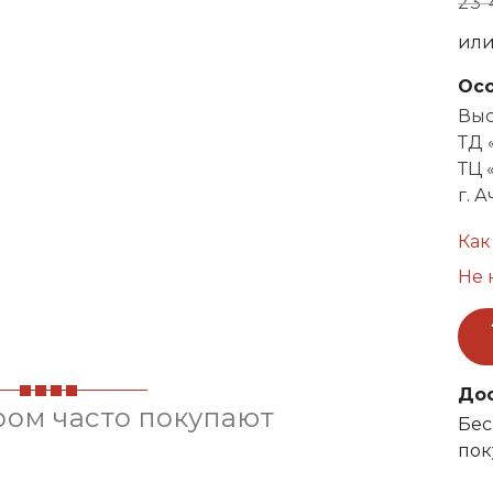
23 
ил
Ос
Выс
ТД 
ТЦ 
г. 
Как
Не 
До
ром часто покупают
Бес
пок