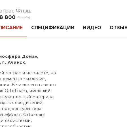
атрас Флэш
8 800
41 143
ПИСАНИЕ
СПЕЦИФИКАЦИИ
ВИДЕО
ОТЗЫ
тмосфера Дома»,
 г. Ачинск.
й матрас и не знаете, на
овременное изделие,
ния. В числе его главных
ал OrtoFoam, имеющий
скусственный материал,
ирных соединений,
 под контуры тела,
ый эффект. OrtoFoam
ми свойствами,
 способностью