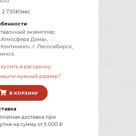
400
и
2 730
₽/мес
обенности
тавочный экземпляр:
«Атмосфера Дома»,
«Континент», г. Лесосибирск,
Ачинск.
 купить в рассрочку
нашли нужный размер?
В КОРЗИНУ
ставка
платная доставка при
упке на сумму от 5 000 ₽