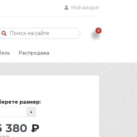
Мой аккаунт
0
бель
Распродажа
ерете размер:
6 380
₽