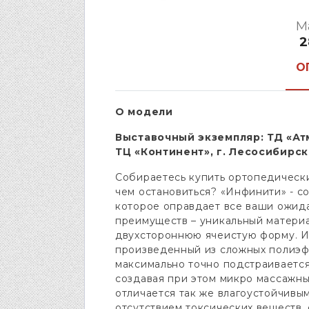
М
2
О
О модели
Выставочный экземпляр: ТД «А
ТЦ «Континент», г. Лесосибирск,
Собираетесь купить ортопедически
чем остановиться? «Инфинити» - с
которое оправдает все ваши ожида
преимуществ – уникальный матери
двухстороннюю ячеистую форму. И
произведенный из сложных полиэф
максимально точно подстраивается
создавая при этом микро массажн
отличается так же влагоустойчивы
отсутствием токсических веществ,