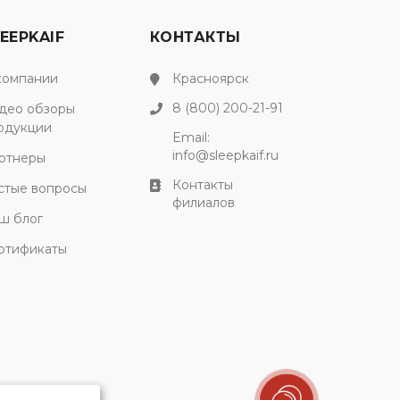
EEPKAIF
КОНТАКТЫ
компании
Красноярск
8 (800) 200-21-91
део обзоры
одукции
Email:
info@sleepkaif.ru
ртнеры
Контакты
стые вопросы
филиалов
ш блог
ртификаты