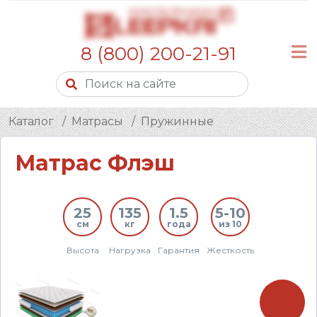
8 (800) 200-21-91
Каталог
Матрасы
Пружинные
Матрас Флэш
25
135
1.5
5-10
см
кг
года
из 10
Высота
Нагрузка
Гарантия
Жесткость