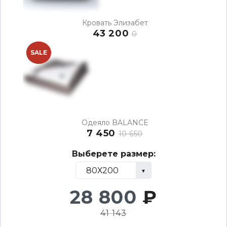
Кровать Элизабет
43 200
0
NEW
SALE
Одеяло BALANCE
7 450
10 650
Выберете размер:
28 800
₽
41 143