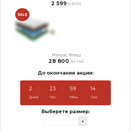
2 599
5 800
NEW
SALE
Матрас Флэш
28 800
41 143
До окончания акции:
2
:
23
:
59
:
14
Дней
Час
Мин
Сек
Выберете размер: