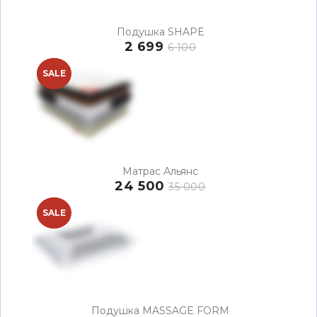
Подушка SHAPE
2 699
6 100
NEW
SALE
Матрас Альянс
24 500
35 000
NEW
SALE
Подушка MASSAGE FORM