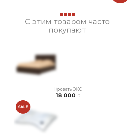
С этим товаром часто
покупают
Кровать ЭКО
18 000
0
NEW
SALE