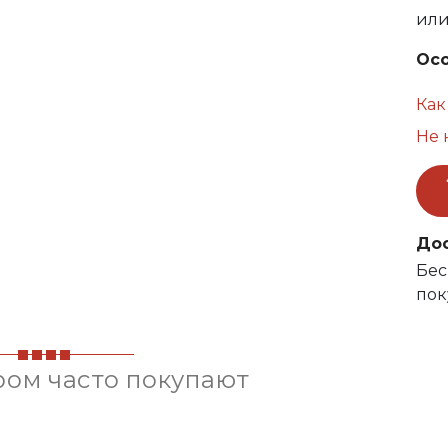
ил
Ос
Как
Не 
До
Бес
пок
ром часто покупают