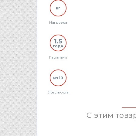
кг
Нагрузка
1.5
года
Гарантия
из 10
Жесткость
С этим това