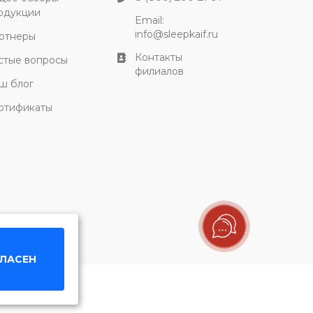
одукции
Email:
info@sleepkaif.ru
ртнеры
Контакты
стые вопросы
филиалов
ш блог
ртификаты
ГЛАСЕН