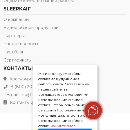
Оцените качество нашей работы
SLEEPKAIF
О компании
Видео обзоры продукции
Партнеры
Частые вопросы
Наш блог
Сертификаты
КОНТАКТЫ
Мы используем файлы
Красноярск
cookies для улучшения
работы сайта. Оставаясь на
8 (800) 200-21-91
нашем сайте, вы
Email:
info@sleepkaif.ru
соглашаетесь с условиями
использования файлов
Контакты филиалов
cookies. Чтобы ознакомиться
с нашими Положениями о
конфиденциальности и об
использовании файлов
Sleepkaif® 2026
cookie,
нажмите здесь
.