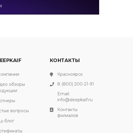
EEPKAIF
КОНТАКТЫ
компании
Красноярск
8 (800) 200-21-91
део обзоры
одукции
Email:
info@sleepkaif.ru
ртнеры
Контакты
стые вопросы
филиалов
ш блог
ртификаты