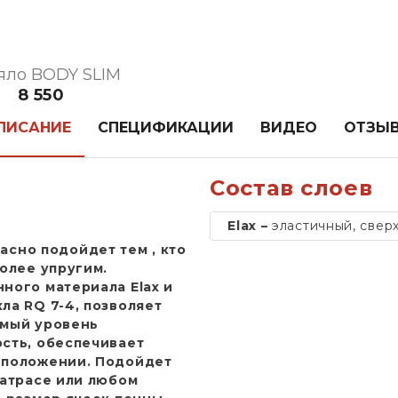
яло BODY SLIM
8 550
ПИСАНИЕ
СПЕЦИФИКАЦИИ
ВИДЕО
ОТЗЫ
Состав слоев
Elax –
эластичный, свер
расно подойдет тем , кто
олее упругим.
ного материала Elax и
ла RQ 7-4, позволяет
емый уровень
сть, обеспечивает
 положении. Подойдет
матрасе или любом