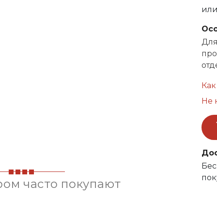
ил
Ос
Для
про
отд
Как
Не 
До
Бес
пок
ром часто покупают