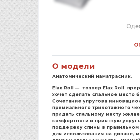
Оде
О
О модели
Анатомический наматрасник.
Elax Roll — топпер Elax Roll пре
хочет сделать спальное место б
Сочетание упругова инновацион
премиального трикотажного чех
придать спальному месту жела
комфортноти и приятную упруго
поддержку спины в правильном
для использования на диване, 