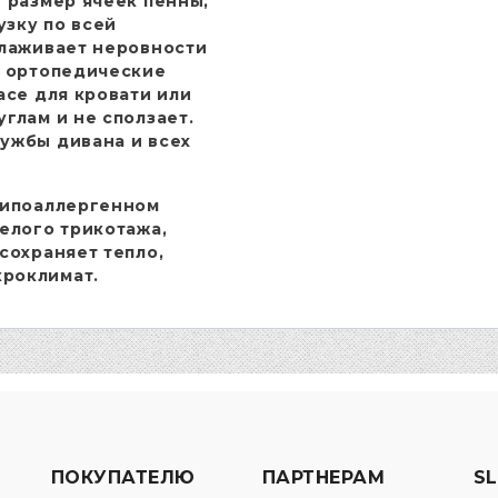
 размер ячеек пенны,
зку по всей
глаживает неровности
о ортопедические
асе для кровати или
глам и не сползает.
ужбы дивана и всех
гипоаллергенном
белого трикотажа,
сохраняет тепло,
кроклимат.
ПОКУПАТЕЛЮ
ПАРТНЕРАМ
SL