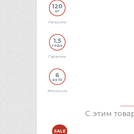
120
кг
Нагрузка
1.5
года
Гарантия
6
из 10
Жесткость
С этим това
SALE