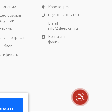
компании
Красноярск
8 (800) 200-21-91
део обзоры
одукции
Email:
info@sleepkaif.ru
ртнеры
Контакты
стые вопросы
филиалов
ш блог
ртификаты
ГЛАСЕН