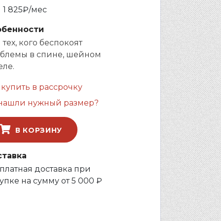
и
1 825
₽/мес
обенности
 тех, кого беспокоят
блемы в спине, шейном
еле.
 купить в рассрочку
нашли нужный размер?
В КОРЗИНУ
ставка
платная доставка при
упке на сумму от 5 000 ₽