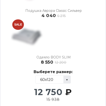
Подушка Аврора Classic Сильвер
4 040
6 215
NEW
SALE
Одеяло BODY SLIM
8 550
12 200
Выберете размер:
12 750
₽
15 938