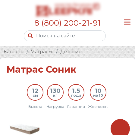
8 (800) 200-21-91
Каталог
Матрасы
Детские
Матрас Соник
12
130
1.5
10
см
кг
года
из 10
Высота
Нагрузка
Гарантия
Жесткость