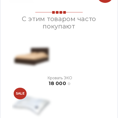
С этим товаром часто
покупают
Кровать ЭКО
18 000
0
NEW
SALE