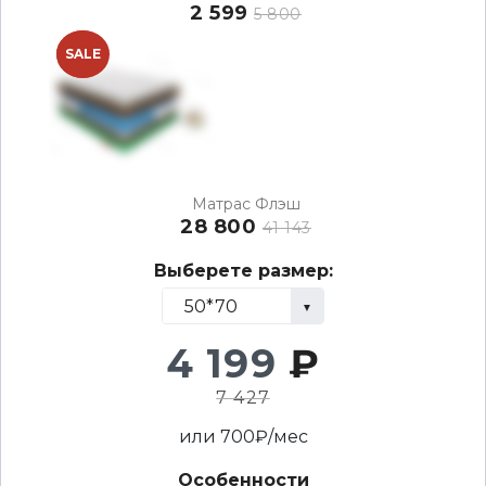
2 599
5 800
NEW
SALE
Матрас Флэш
28 800
41 143
Выберете размер:
4 199
₽
7 427
или
700
₽/мес
Особенности