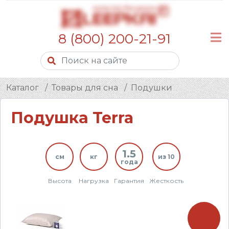
8 (800) 200-21-91
Каталог
Товары для сна
Подушки
Подушка Terra
1.5
см
кг
из 10
года
Высота
Нагрузка
Гарантия
Жесткость