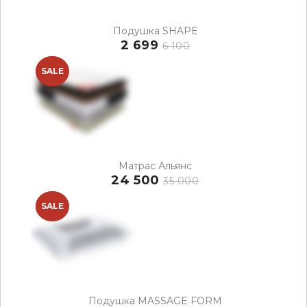
Подушка SHAPE
2 699
6 100
NEW
SALE
Матрас Альянс
24 500
35 000
NEW
SALE
Подушка MASSAGE FORM