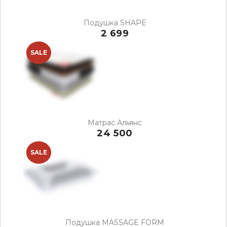
Подушка SHAPE
2 699
NEW
SALE
Матрас Альянс
24 500
NEW
SALE
Подушка MASSAGE FORM