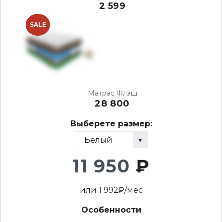
2 599
NEW
SALE
Матрас Флэш
28 800
Выберете размер:
11 950
₽
или
1 992
₽/мес
Особенности