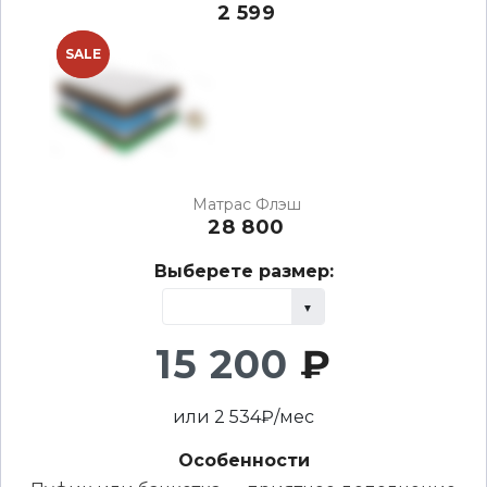
2 599
NEW
SALE
Матрас Флэш
28 800
Выберете размер:
15 200
₽
или
2 534
₽/мес
Особенности