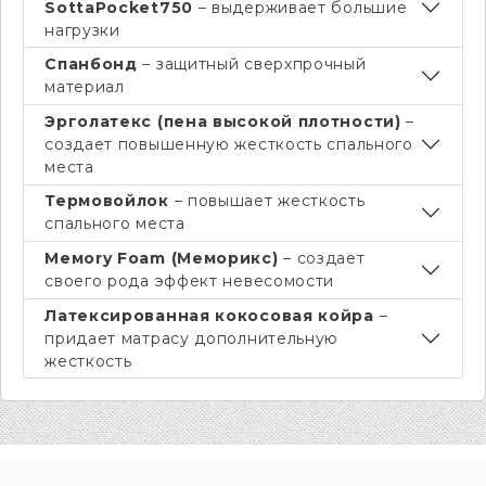
Sotta
Pocket
750
– выдерживает большие
нагрузки
Спанбонд
– защитный сверхпрочный
материал
Эрголатекс (пена высокой плотности)
–
создает повышенную жесткость спального
места
Термовойлок
– повышает жесткость
спального места
Мемory Foam (Меморикс)
– создает
своего рода эффект невесомости
Латексированная кокосовая койра
–
придает матрасу дополнительную
жесткость