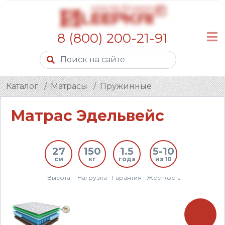
8 (800) 200-21-91
Каталог
Матрасы
Пружинные
Матрас Эдельвейс
27
150
1.5
5-10
см
кг
года
из 10
Высота
Нагрузка
Гарантия
Жесткость