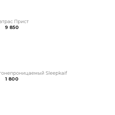
атрас Прист
9 850
гонепроницаемый Sleepkaif
1 800