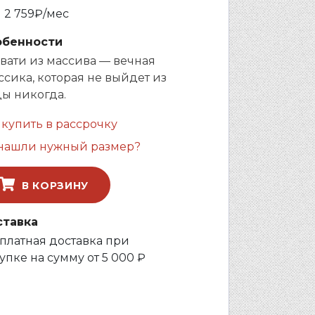
и
2 759
₽/мес
обенности
вати из массива — вечная
ссика, которая не выйдет из
ы никогда.
 купить в рассрочку
нашли нужный размер?
В КОРЗИНУ
ставка
платная доставка при
упке на сумму от 5 000 ₽