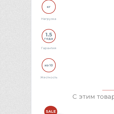
кг
Нагрузка
1.5
года
Гарантия
из 10
Жесткость
С этим това
NEW
SALE