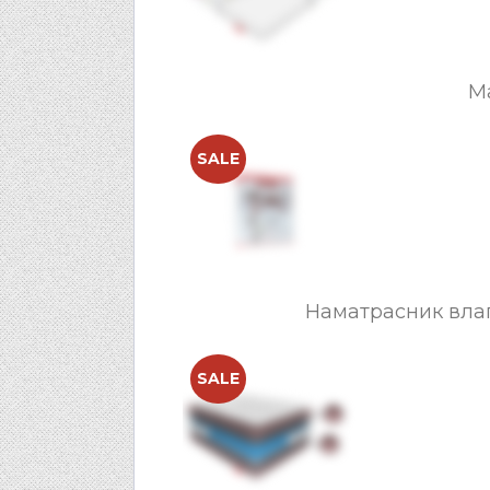
М
SALE
Наматрасник вла
SALE