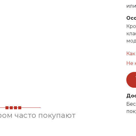
ил
Ос
Кро
кла
мод
Как
Не 
До
Бес
пок
ром часто покупают