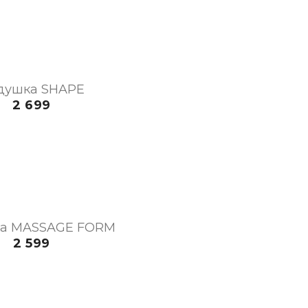
душка SHAPE
2 699
а MASSAGE FORM
2 599