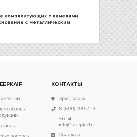
е комплектующих с ламелями
снование с металлическим
EEPKAIF
КОНТАКТЫ
компании
Красноярск
8 (800) 200-21-91
део обзоры
одукции
Email:
info@sleepkaif.ru
ртнеры
Контакты
стые вопросы