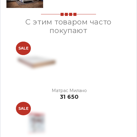
С этим товаром часто
покупают
NEW
SALE
Матрас Милано
31 650
SALE