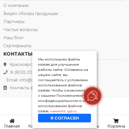
О компании
Видео обзоры продукции
Партнеры
Частые вопросы
Наш блог
Сертификаты
КОНТАКТЫ
Мы используем файлы
Красноярск
cookies для улучшения
работы сайта. Оставаясь на
8 (800) 200-21-91
нашем сайте, вы
Email:
info@sleepkaif.ru
соглашаетесь с условиями
использования файлов
Контакты филиалов
cookies. Чтобы ознакомиться
с нашими Положениями о
конфиденциальности и об
использовании файлов
Sleepkaif® 2026
cookie,
нажмите здесь
.
Я СОГЛАСЕН
Главная
Каталог
Контакты
Профиль
Корзина