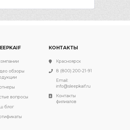
EEPKAIF
КОНТАКТЫ
компании
Красноярск
8 (800) 200-21-91
део обзоры
одукции
Email:
info@sleepkaif.ru
ртнеры
Контакты
стые вопросы
филиалов
ш блог
ртификаты