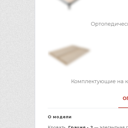
Ортопедическ
Комплектующие на к
О
О модели
Кровать
Грация - 2
— элегантная 