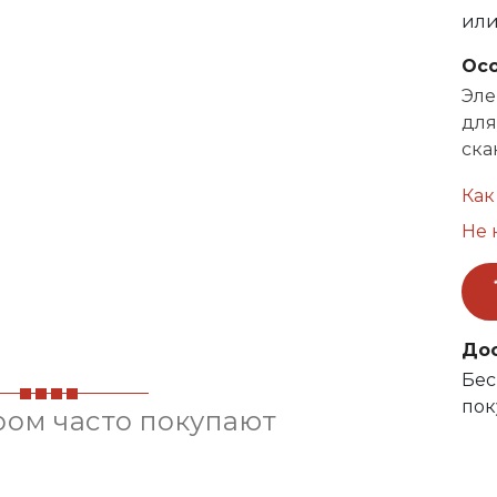
ил
Ос
Эле
для
ска
Как
Не 
До
Бес
пок
ром часто покупают