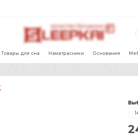
Товары для сна
Наматрасники
Основания
Ме
2
Выб
2