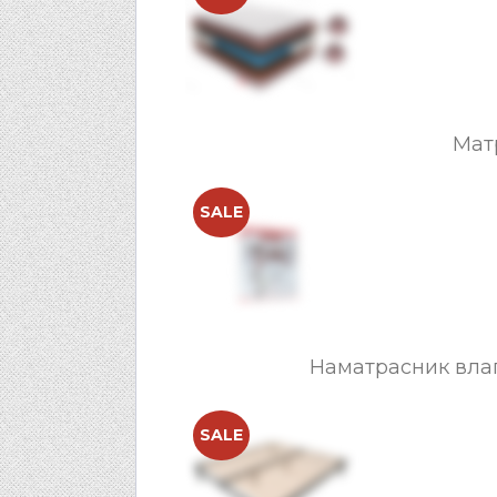
Мат
SALE
Наматрасник вла
SALE