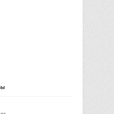
ВЫ
ожа