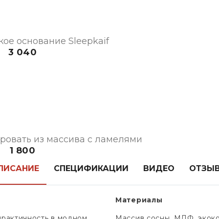
ое основание Sleepkaif
3 040
ровать из массива с ламелями
1 800
ПИСАНИЕ
СПЕЦИФИКАЦИИ
ВИДЕО
ОТЗЫ
Материалы
практичность в модном
Массив сосны, МДФ, экок