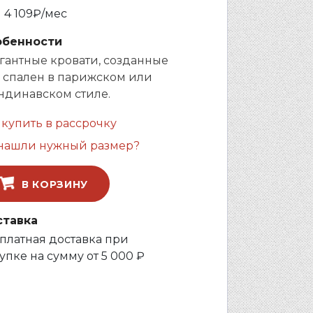
и
4 109
₽/мес
обенности
гантные кровати, созданные
 спален в парижском или
ндинавском стиле.
 купить в рассрочку
нашли нужный размер?
В КОРЗИНУ
ставка
платная доставка при
упке на сумму от 5 000 ₽