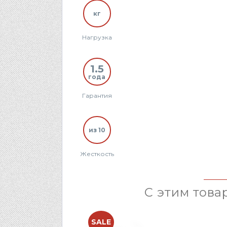
кг
Нагрузка
1.5
года
Гарантия
из 10
Жесткость
С этим това
SALE