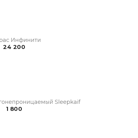
рас Инфинити
24 200
гонепроницаемый Sleepkaif
1 800