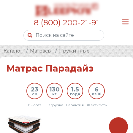
8 (800) 200-21-91
Каталог
Матрасы
Пружинные
Матрас Парадайз
23
130
1.5
6
см
кг
года
из 10
Высота
Нагрузка
Гарантия
Жесткость