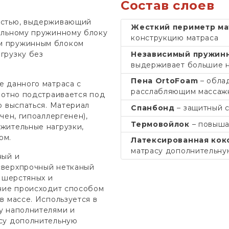
Состав слоев
остью, выдерживающий
Жесткий периметр ма
альному пружинному блоку
конструкцию матраса
им пружинным блоком
Независимый пружин
грузку без
выдерживает большие н
Пена OrtoFoam
– обла
е данного матраса с
расслабляющим массаж
мотно подстраивается под
о выспаться. Материал
Спанбонд
– защитный 
чен, гипоаллергенен),
Термовойлок
– повыша
жительные нагрузки,
ом.
Латексированная кок
матрасу дополнительну
ный и
 сверхпрочный нетканый
, шерстяных и
ение происходит способом
в массе. Используется в
у наполнителями и
су дополнительную