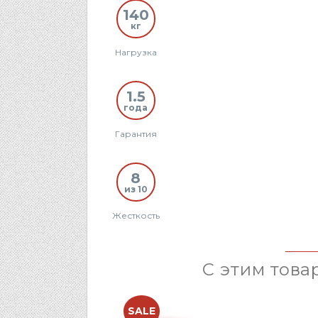
140
кг
Нагрузка
1.5
года
Гарантия
8
из 10
Жесткость
С этим това
SALE