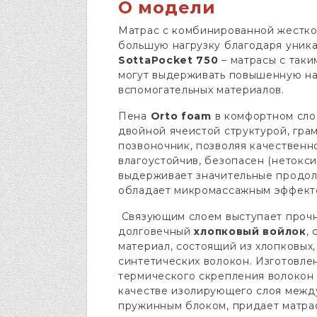
О модели
Матрас с комбинированной жестк
большую нагрузку благодаря уник
SottaPocket 750
– матрасы с так
могут выдерживать повышенную на
вспомогательных материалов.
Пена
Orto foam
в комфортном сло
двойной ячеистой структурой, гра
позвоночник, позволяя качественн
влагоустойчив, безопасен (нетокси
выдерживает значительные продол
обладает микромассажным эффект
Связующим слоем выступает проч
долговечный
хлопковый войлок
,
материал, состоящий из хлопковых
синтетических волокон. Изготовл
термического скрепления волокон 
качестве изолирующего слоя межд
пружинным блоком, придает матра