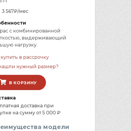
571
и
3 567
₽/мес
обенности
рас с комбинированной
ткостью, выдерживающий
ьшую нагрузку.
 купить в рассрочку
нашли нужный размер?
В КОРЗИНУ
ставка
платная доставка при
упке на сумму от 5 000 ₽
еимущества модели