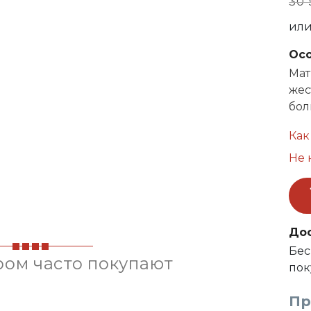
30 
ил
Ос
Мат
жес
бол
Как
Не 
До
Бес
ром часто покупают
пок
Пр