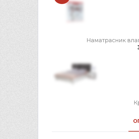
Наматрасник вла
К
О