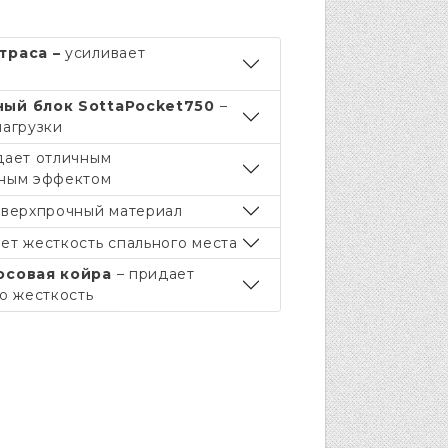
траса –
усиливает
ный блок
Sotta
Pocket
750
–
агрузки
дает отличным
ным эффектом
сверхпрочный материал
ет жесткость спального места
осовая койра
– придает
ю жесткость