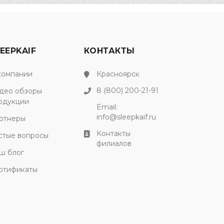
EEPKAIF
КОНТАКТЫ
компании
Красноярск
8 (800) 200-21-91
део обзоры
одукции
Email:
info@sleepkaif.ru
ртнеры
Контакты
стые вопросы
филиалов
ш блог
ртификаты