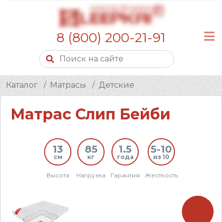
8 (800) 200-21-91
Каталог
Матрасы
Детские
Матрас Слип Бейби
13
85
1.5
5-10
см
кг
года
из 10
Высота
Нагрузка
Гарантия
Жесткость