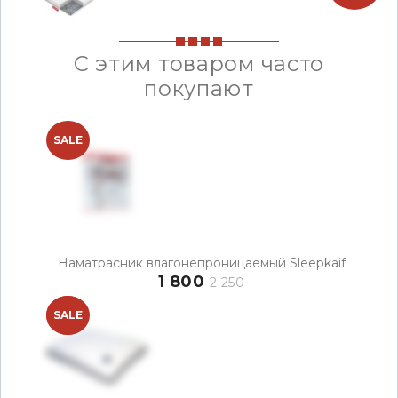
С этим товаром часто
покупают
SALE
Наматрасник влагонепроницаемый Sleepkaif
1 800
2 250
NEW
SALE