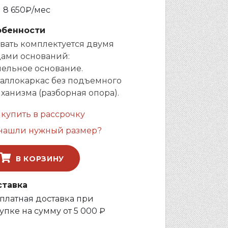
и
8 650
₽/мес
обенности
вать комплектуется двумя
ами оснований:
ельное основание.
аллокаркас без подъемного
ханизма (разборная опора).
 купить в рассрочку
нашли нужный размер?
В КОРЗИНУ
ставка
платная доставка при
упке на сумму от 5 000 ₽