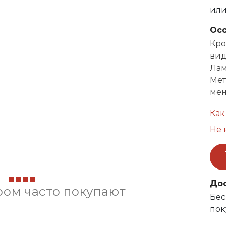
ил
Ос
Кро
вид
Лам
Мет
мен
Как
Не 
До
ром часто покупают
Бес
пок