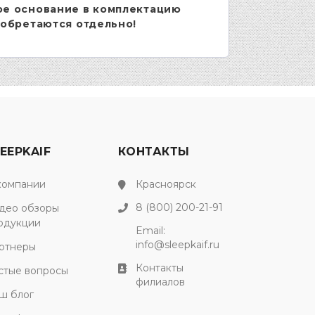
ое основание в комплектацию
иобретаются отдельно!
EEPKAIF
КОНТАКТЫ
компании
Красноярск
8 (800) 200-21-91
део обзоры
одукции
Email:
info@sleepkaif.ru
ртнеры
Контакты
стые вопросы
филиалов
ш блог