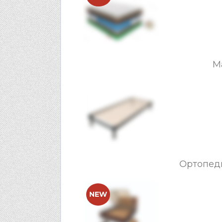
М
Ортопед
NEW