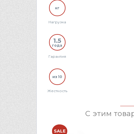
кг
Нагрузка
1.5
года
Гарантия
из 10
Жесткость
С этим това
NEW
SALE