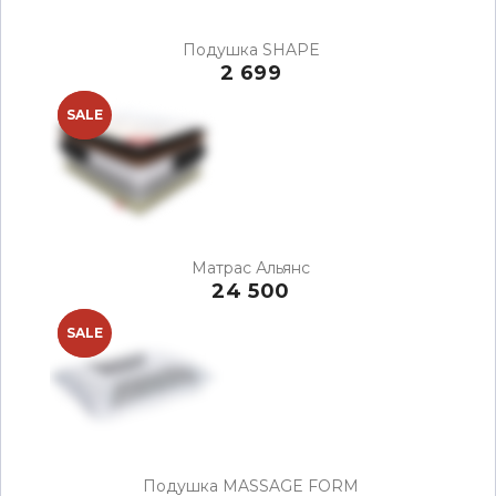
Подушка SHAPE
2 699
NEW
SALE
Матрас Альянс
24 500
NEW
SALE
Подушка MASSAGE FORM