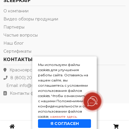
SLEEPKAIF
О компании
Видео обзоры продукции
Партнеры
Частые вопросы
Наш блог
Сертификаты
КОНТАКТЫ
Мы используем файлы
Красноярск
cookies для улучшения
работы сайта. Оставаясь на
8 (800) 200-21-91
нашем сайте, вы
Email:
info@sleepkaif.ru
соглашаетесь с условиями
использования файлов
Контакты филиалов
cookies. Чтобы ознакомиться
с нашими Положениями о
конфиденциальности и об
использовании файлов
Sleepkaif® 2026
cookie,
нажмите здесь
.
Я СОГЛАСЕН